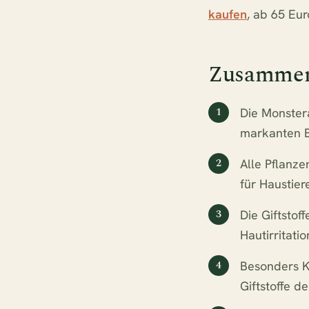
kaufen
, ab 65 Eur
Zusammenf
Die Monster
markanten Bl
Alle Pflanze
für Haustie
Die Giftsto
Hautirritat
Besonders K
Giftstoffe d