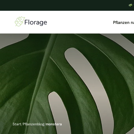
🌱 
Pflanzen 
Start
/
Pflanzenblog
/
monstera