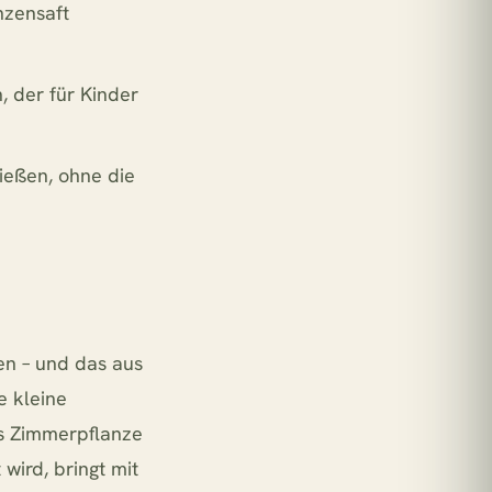
nzensaft
, der für Kinder
nießen, ohne die
en – und das aus
e kleine
als Zimmerpflanze
wird, bringt mit