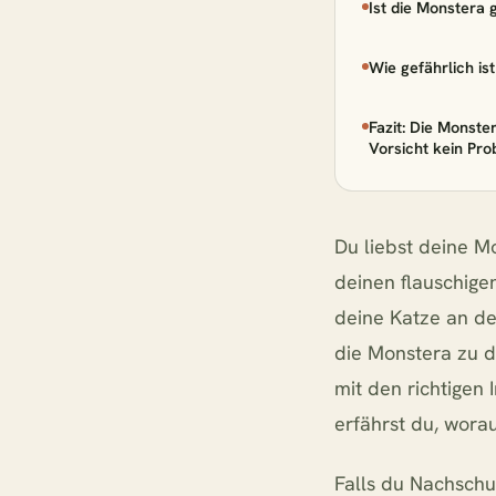
Ist die Monstera 
2x Ko
Wie gefährlich is
2x Pil
Fazit: Die Monster
Vorsicht kein Pr
Adiant
Du liebst deine M
Aglao
deinen flauschige
deine Katze an de
navigieren
↑
↓
die Monstera zu d
mit den richtigen 
erfährst du, wora
Falls du Nachschu