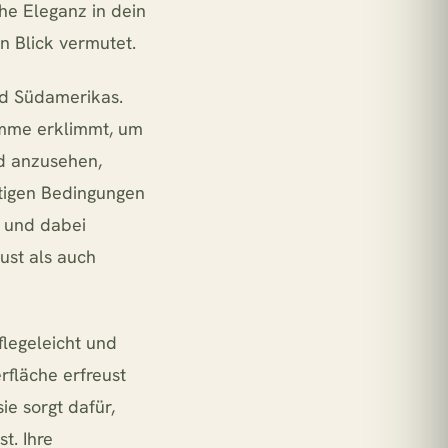
he Eleganz in dein
n Blick vermutet.
nd Südamerikas.
tämme erklimmt, um
d anzusehen,
htigen Bedingungen
– und dabei
bust als auch
flegeleicht und
rfläche erfreust
ie sorgt dafür,
t. Ihre