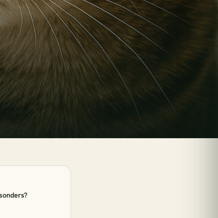
esc
Kinderzimmer
e Sonne
sonders?