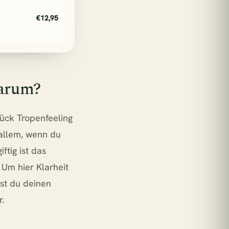
€12,95
warum?
tück Tropenfeeling
 allem, wenn du
ftig ist das
 Um hier Klarheit
lst du deinen
.