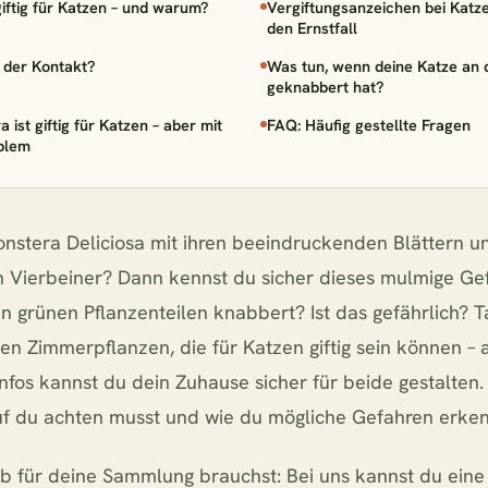
giftig für Katzen – und warum?
Vergiftungsanzeichen bei Katze
kodama Pilea Peperomiodes - 20cm
den Ernstfall
t der Kontakt?
Was tun, wenn deine Katze an 
geknabbert hat?
ea Peperomioides + 2x Begonia Maculata - 4 Stück - 20cm
a ist giftig für Katzen – aber mit
FAQ: Häufig gestellte Fragen
oblem
um Fritz Luthi
onstera Deliciosa mit ihren beeindruckenden Blättern un
morpha Coronans
n Vierbeiner? Dann kennst du sicher dieses mulmige Ge
n grünen Pflanzenteilen knabbert? Ist das gefährlich? T
öffnen
schließen
1 Pfla
↵
esc
en Zimmerpflanzen, die für Katzen giftig sein können – 
Infos kannst du dein Zuhause sicher für beide gestalten.
uf du achten musst und wie du mögliche Gefahren erken
b für deine Sammlung brauchst: Bei uns kannst du ein