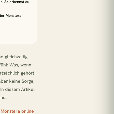
€33,90
n: So erkennst du
der Monstera
€47,90
€22,90
d gleichzeitig
€31,90
fühl: Was, wenn
atsächlich gehört
nze = 1 m² Regenwald
aber keine Sorge,
 In diesem Artikel
nst.
e
Monstera online