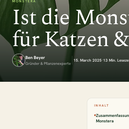
MONSTERA
Ist die Monst
für Katzen 
BELIEBTE SUC
Monstera
Luftreinigen
Ben Beyer
·
KATEGORIEN
15. March 2025
13 Min. Leseze
Gründer & Pflanzenexperte
Alle Zimmerp
Küche
Pflanzen für
Zimmerpflan
INHALT
Zusammenfassung:
BELIEBT GERA
Monstera