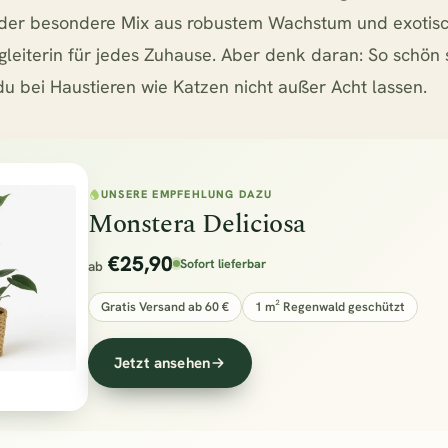
nd der besondere Mix aus robustem Wachstum und exotis
gleiterin für jedes Zuhause. Aber denk daran: So schön si
t du bei Haustieren wie Katzen nicht außer Acht lassen.
UNSERE EMPFEHLUNG DAZU
Monstera Deliciosa
€25,90
Sofort lieferbar
ab
Gratis Versand ab 60 €
1 m² Regenwald geschützt
Jetzt ansehen