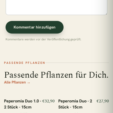
Kommentar hinzufügen
Kommentare werden vor der Veröffentlichung geprüft.
PASSENDE PFLANZEN
Passende Pflanzen für Dich.
Alle Pflanzen →
In den Warenkorb
In den Warenkorb
€32,90
€27,90
Peperomia Duo 1.0 -
Peperomia Duo - 2
schützt 1 m² Regenwald
schützt 1 m² Regenwald
2 Stück - 15cm
Stück - 15cm