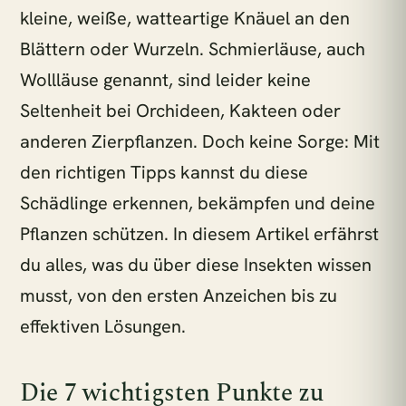
Pflanzen für direkte Sonne
kleine, weiße, watteartige Knäuel an den
Zimmerpflanzen Südfenster
Pflegeleichte Pflanzen
Blättern oder Wurzeln. Schmierläuse, auch
Wollläuse genannt, sind leider keine
BELIEBT GERADE
Seltenheit bei Orchideen, Kakteen oder
€33,90
2x Kokodama Pilea Peperomiodes - 20cm
anderen Zierpflanzen. Doch keine Sorge: Mit
den richtigen Tipps kannst du diese
€47,90
2x Pilea Peperomioides + 2x Begonia Maculata - 4 Stück - 20cm
Schädlinge erkennen, bekämpfen und deine
Pflanzen schützen. In diesem Artikel erfährst
du alles, was du über diese Insekten wissen
€22,90
Adiantum Fritz Luthi
musst, von den ersten Anzeichen bis zu
effektiven Lösungen.
€31,90
Aglaomorpha Coronans
Die 7 wichtigsten Punkte zu
1 Pflanze = 1 m² Regenwald