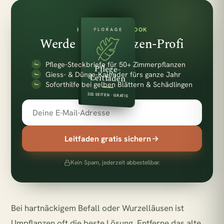
KOSTENLOSES E-BOOK
FLORAGE
Werde zum Pflanzen-Profi
Pflege-Steckbriefe für 50+ Zimmerpflanzen
Pflege-
Giess- & Dünge-Kalender fürs ganze Jahr
Leitfaden
Soforthilfe bei gelben Blättern & Schädlingen
222 SEITEN · GRATIS
Leitfaden gratis sichern
Kein Spam, jederzeit abbestellbar.
Bei hartnäckigem Befall oder Wurzelläusen ist
Umpflanzen oft die beste Lösung. Entferne das alte