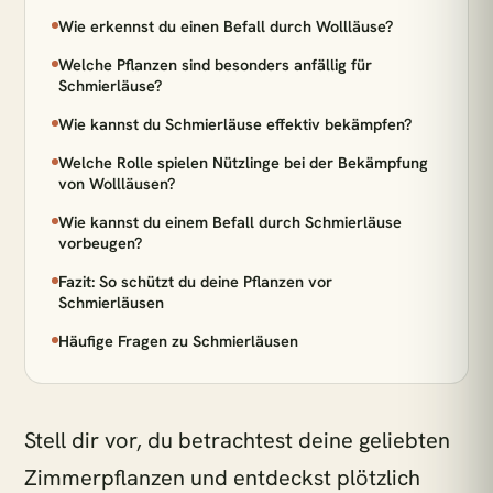
Wie erkennst du einen Befall durch Wollläuse?
BELIEBTE SUCHEN
Welche Pflanzen sind besonders anfällig für
Monstera
Pflegeleicht
Wenig Licht
Schmierläuse?
Hängepflanzen
Calathea
Luftreinigend
Wie kannst du Schmierläuse effektiv bekämpfen?
Bogenhanf
Große Pflanzen
Welche Rolle spielen Nützlinge bei der Bekämpfung
von Wollläusen?
KATEGORIEN
Wie kannst du einem Befall durch Schmierläuse
vorbeugen?
Alle Zimmerpflanzen
Schlafzimmer
Fazit: So schützt du deine Pflanzen vor
Wohnzimmer
Badezimmer
Kinderzimmer
Schmierläusen
Küche
Büro
Pflanzen für wenig Licht
Häufige Fragen zu Schmierläusen
Zimmerpflanzen für Schatten
Pflanzen für dunkle Räume
Stell dir vor, du betrachtest deine geliebten
Pflanzen für Halbschatten
Zimmerpflanzen und entdeckst plötzlich