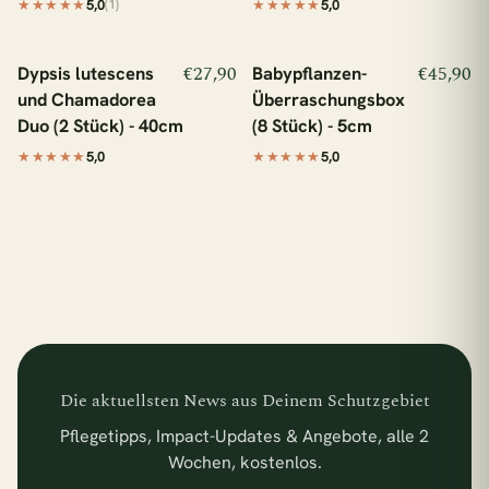
(1)
★★★★★
5,0
★★★★★
5,0
In den Warenkorb
In den Warenkorb
€27,90
€45,90
Dypsis lutescens
Babypflanzen-
schützt 1 m² Regenwald
schützt 1 m² Regenwald
und Chamadorea
Überraschungsbox
Duo (2 Stück) - 40cm
(8 Stück) - 5cm
★★★★★
5,0
★★★★★
5,0
Die aktuellsten News aus Deinem Schutzgebiet
Pflegetipps, Impact-Updates & Angebote, alle 2
Wochen, kostenlos.