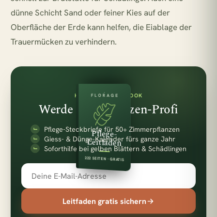
dünne Schicht Sand oder feiner Kies auf der
Oberfläche der Erde kann helfen, die Eiablage der
Trauermücken zu verhindern.
KOSTENLOSES E-BOOK
FLORAGE
Werde zum Pflanzen-Profi
Pflege-Steckbriefe für 50+ Zimmerpflanzen
Pflege-
Giess- & Dünge-Kalender fürs ganze Jahr
Leitfaden
Soforthilfe bei gelben Blättern & Schädlingen
222 SEITEN · GRATIS
Leitfaden gratis sichern