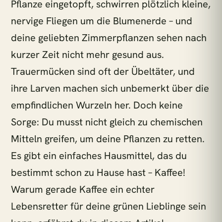
Pflanze eingetopft, schwirren plötzlich kleine,
Pflanzen für direkte Sonne
nervige Fliegen um die Blumenerde – und
Zimmerpflanzen Südfenster
Pflegeleichte Pflanzen
deine geliebten Zimmerpflanzen sehen nach
BELIEBT GERADE
kurzer Zeit nicht mehr gesund aus.
Trauermücken sind oft der Übeltäter, und
€33,90
2x Kokodama Pilea Peperomiodes - 20cm
ihre Larven machen sich unbemerkt über die
empfindlichen Wurzeln her. Doch keine
€47,90
2x Pilea Peperomioides + 2x Begonia Maculata - 4 Stück - 20cm
Sorge: Du musst nicht gleich zu chemischen
Mitteln greifen, um deine Pflanzen zu retten.
€22,90
Adiantum Fritz Luthi
Es gibt ein einfaches Hausmittel, das du
bestimmt schon zu Hause hast – Kaffee!
€31,90
Aglaomorpha Coronans
Warum gerade Kaffee ein echter
Lebensretter für deine grünen Lieblinge sein
1 Pflanze = 1 m² Regenwald