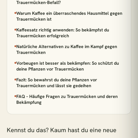
Trauermücken-Befall?
Warum Kaffee ein überraschendes Hausmittel gegen
BELIEBTE SUCHEN
Trauermücken ist
Monstera
Pflegeleicht
Wenig Licht
Kaffeesatz richtig anwenden: So bekämpfst du
Hängepflanzen
Calathea
Luftreinigend
Trauermücken erfolgreich
Bogenhanf
Große Pflanzen
Natürliche Alternativen zu Kaffee im Kampf gegen
Trauermücken
KATEGORIEN
Vorbeugen ist besser als bekämpfen: So schützt du
deine Pflanzen vor Trauermücken
Alle Zimmerpflanzen
Schlafzimmer
Fazit: So bewahrst du deine Pflanzen vor
Wohnzimmer
Badezimmer
Kinderzimmer
Trauermücken und lässt sie gedeihen
Küche
Büro
Pflanzen für wenig Licht
FAQ – Häufige Fragen zu Trauermücken und deren
Bekämpfung
Zimmerpflanzen für Schatten
Pflanzen für dunkle Räume
Pflanzen für Halbschatten
Kennst du das? Kaum hast du eine neue