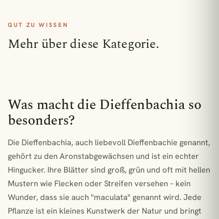
€22,90
Adiantum Fritz Luthi
GUT ZU WISSEN
Mehr über diese Kategorie.
€31,90
Aglaomorpha Coronans
1 Pflanze = 1 m² Regenwald
Was macht die Dieffenbachia so
besonders?
Die Dieffenbachia, auch liebevoll Dieffenbachie genannt,
gehört zu den Aronstabgewächsen und ist ein echter
Hingucker. Ihre Blätter sind groß, grün und oft mit hellen
Mustern wie Flecken oder Streifen versehen – kein
Wunder, dass sie auch "maculata" genannt wird. Jede
Pflanze ist ein kleines Kunstwerk der Natur und bringt