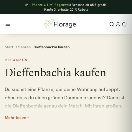
🌱 1 Pflanze = 1 m² Regenwald
·
Versand ab 65 € gratis
·
Kaufe 3, erhalte 20 % Rabatt
Start
·
Pflanzen
·
Dieffenbachia kaufen
PFLANZEN
Dieffenbachia kaufen
Du suchst eine Pflanze, die deine Wohnung aufpeppt,
ohne dass du einen grünen Daumen brauchst? Dann ist
die Dieffenbachia genau dein Match! Mit ihren großen,
gemusterten Blättern bringt sie tropisches Flair ins
Mehr lesen
Wohnzimmer und ist dabei erstaunlich unkompliziert.
Bei Florage findest du diese Schönheit in verschiedenen