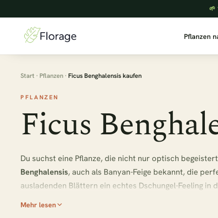
🌱 
Pflanzen 
Start
·
Pflanzen
·
Ficus Benghalensis kaufen
PFLANZEN
Ficus Benghale
Du suchst eine Pflanze, die nicht nur optisch begeister
Benghalensis
, auch als Banyan-Feige bekannt, die perf
ausladenden Blättern ein echtes Dschungel-Feeling in
Pflegeaufwand.
Mehr lesen