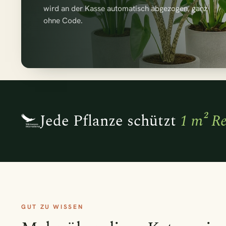
2x Ko
wird an der Kasse automatisch abgezogen, ganz
ohne Code.
2x Pil
Adiant
Aglao
Jede Pflanze schützt
1 m² R
navigieren
↑
↓
GUT ZU WISSEN