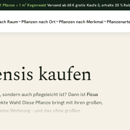
1 Pflanze = 1 m² Regenwald
·
Versand ab 65 € gratis
·
Kaufe 3, erhalte 20 % Ra
nach Raum
Pflanzen nach Ort
Pflanzen nach Merkmal
Pflanzenart
nsis kaufen
t, sondern auch pflegeleicht ist? Dann ist
Ficus
ekte Wahl! Diese Pflanze bringt mit ihren großen,
 deine Wohnung – und das ohne großen