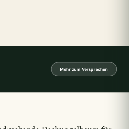
€33,90
€47,90
€22,90
€31,90
Mehr zum Versprechen
nze = 1 m² Regenwald