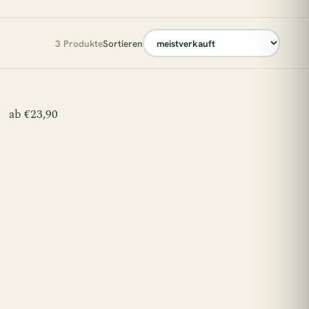
esc
3 Produkte
Sortieren
sverkauft
ab €23,90
Kinderzimmer
e Sonne