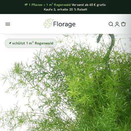
🌱 1 Pflanze = 1 m² Regenwald
·
Versand ab 65 € gratis
·
Kaufe 3, erhalte 20 % Rabatt
schützt 1 m² Regenwald