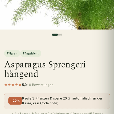
esc
BELIEBTE SUCHEN
Monstera
Pflegeleicht
Wenig Licht
Hängepflanzen
Calathea
Luftreinigend
Bogenhanf
Große Pflanzen
KATEGORIEN
Filigran
Pflegeleicht
Asparagus Sprengeri
Alle Zimmerpflanzen
Schlafzimmer
hängend
Wohnzimmer
Badezimmer
Kinderzimmer
Küche
Büro
Pflanzen für wenig Licht
★★★★★
5,0
· 0 Bewertungen
Zimmerpflanzen für Schatten
Kaufe 3 Pflanzen & spare 20 %, automatisch an der
Pflanzen für dunkle Räume
−20 %
Kasse, kein Code nötig.
Pflanzen für Halbschatten
✓ Auf Lager · Lieferung in 2–4 Werktagen · Versand ab 65 € gratis