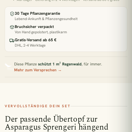
Pflanzen für direkte Sonne
30 Tage Pflanzengarantie
Zimmerpflanzen Südfenster
Pflegeleichte Pflanzen
Lebend-Ankunft & Pflanzengesundheit
Bruchsicher verpackt
BELIEBT GERADE
Von Hand gepolstert, plastikarm
Gratis-Versand ab 65 €
DHL, 2–4 Werktage
€33,90
2x Kokodama Pilea Peperomiodes - 20cm
Diese Pflanze
schützt 1 m² Regenwald
, für immer.
€47,90
2x Pilea Peperomioides + 2x Begonia Maculata - 4 Stück - 20cm
Mehr zum Versprechen →
€22,90
Adiantum Fritz Luthi
VERVOLLSTÄNDIGE DEIN SET
€31,90
Aglaomorpha Coronans
Der passende Übertopf zur
Asparagus Sprengeri hängend