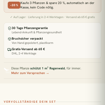
Kaufe 3 Pflanzen & spare 20 %, automatisch an der
Pflanzen für direkte Sonne
−20 %
Kasse, kein Code nötig.
Zimmerpflanzen Südfenster
Pflegeleichte Pflanzen
✓ Auf Lager · Lieferung in 2–4 Werktagen · Versand ab 65 € gratis
BELIEBT GERADE
30 Tage Pflanzengarantie
Lebend-Ankunft & Pflanzengesundheit
€33,90
2x Kokodama Pilea Peperomiodes - 20cm
Bruchsicher verpackt
Von Hand gepolstert, plastikarm
Gratis-Versand ab 65 €
€47,90
DHL, 2–4 Werktage
2x Pilea Peperomioides + 2x Begonia Maculata - 4 Stück - 20cm
Diese Pflanze
schützt 1 m² Regenwald
, für immer.
€22,90
Adiantum Fritz Luthi
Mehr zum Versprechen →
€31,90
Aglaomorpha Coronans
VERVOLLSTÄNDIGE DEIN SET