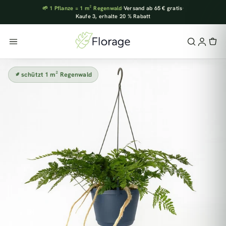
🌱 1 Pflanze = 1 m² Regenwald
·
Versand ab 65 € gratis
·
Kaufe 3, erhalte 20 % Rabatt
schützt 1 m² Regenwald