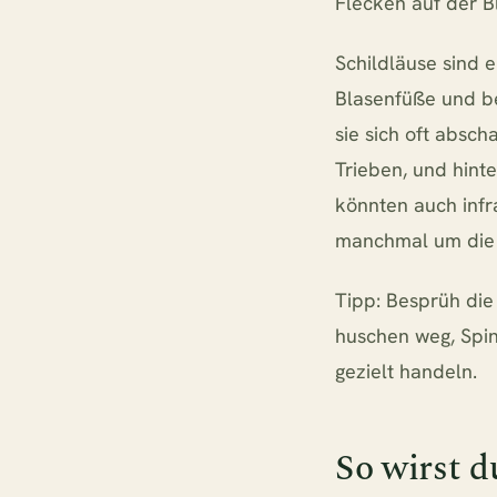
Flecken auf der B
Schildläuse sind e
Blasenfüße und b
sie sich oft absc
Trieben, und hint
könnten auch infr
manchmal um die 
Tipp: Besprüh die 
huschen weg, Spin
gezielt handeln.
So wirst d