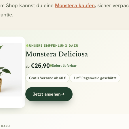
 im Shop kannst du eine
Monstera kaufen
, sicher verpa
antie.
UNSERE EMPFEHLUNG DAZU
Monstera Deliciosa
€25,90
Sofort lieferbar
ab
Gratis Versand ab 60 €
1 m² Regenwald geschützt
Jetzt ansehen
 DAZU