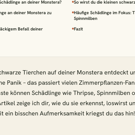
Schädlinge an deiner Monstera?
So wirst du die kleinen schwar
kodama Pilea Peperomiodes - 20cm
inge an deiner Monstera zu
Häufige Schädlinge im Fokus: T
Spinnmilben
ea Peperomioides + 2x Begonia Maculata - 4 Stück - 20cm
äckigem Befall deiner
Fazit
um Fritz Luthi
morpha Coronans
schwarze Tierchen auf deiner Monstera entdeckt un
ne Panik – das passiert vielen Zimmerpflanzen-Fan
te können Schädlinge wie Thripse, Spinnmilben o
öffnen
schließen
1 Pfla
↵
esc
rtikel zeige ich dir, wie du sie erkennst, loswirst 
it ein bisschen Aufmerksamkeit kriegst du das hin!