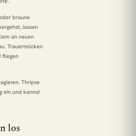
fte.
e oder braune
ergehst, lassen
allem an neuen
tau. Trauermücken
 fliegen
eagieren. Thripse
g ein und kannst
n los