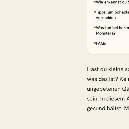
Wie erkennst du 
2x Ko
Tipps, um Schädl
vermeiden
2x Pil
Was tun bei hartn
Monstera?
FAQs
Adiant
Aglao
Hast du kleine 
was das ist? Kei
ungebetenen Gäs
navigieren
↑
↓
sein. In diesem A
gesund hältst. M