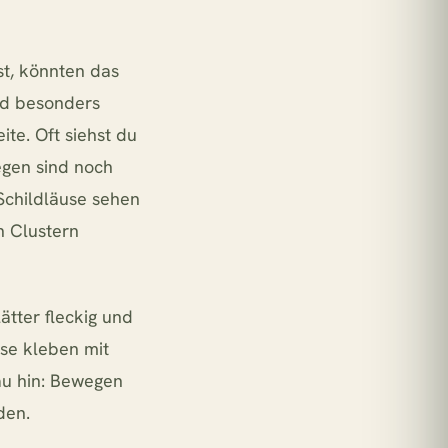
st, könnten das
ind besonders
ite. Oft siehst du
egen sind noch
Schildläuse sehen
n Clustern
ätter fleckig und
use kleben mit
au hin: Bewegen
den.