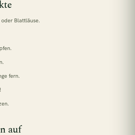
kte
 oder Blattläuse.
pfen.
n.
ge fern.
!
zen.
n auf