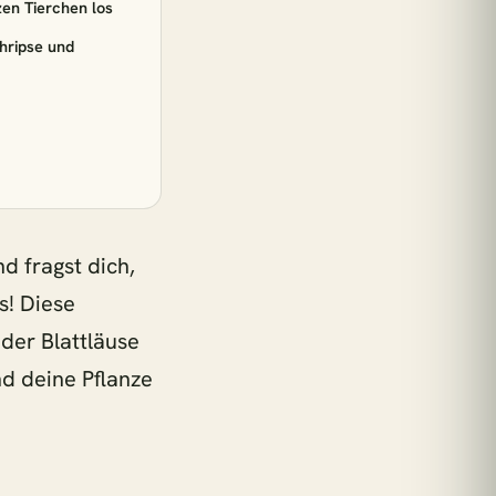
€33,90
zen Tierchen los
hripse und
€47,90
€22,90
€31,90
d fragst dich,
s! Diese
der Blattläuse
nze = 1 m² Regenwald
und deine Pflanze