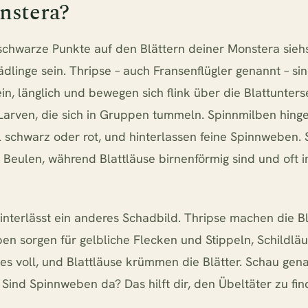
nstera?
chwarze Punkte auf den Blättern deiner Monstera sieh
dlinge sein. Thripse – auch Fransenflügler genannt – s
lein, länglich und bewegen sich flink über die Blattunterse
Larven, die sich in Gruppen tummeln. Spinnmilben hing
 schwarz oder rot, und hinterlassen feine Spinnweben. 
 Beulen, während Blattläuse birnenförmig sind und oft i
interlässt ein anderes Schadbild. Thripse machen die Bl
ben sorgen für gelbliche Flecken und Stippeln, Schildlä
les voll, und Blattläuse krümmen die Blätter. Schau gen
 Sind Spinnweben da? Das hilft dir, den Übeltäter zu fin