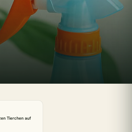
esc
Kinderzimmer
e Sonne
zen Tierchen auf