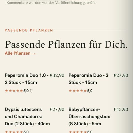
Kommentare werden vor der Veröffentlichung geprüft.
PASSENDE PFLANZEN
Passende Pflanzen für Dich.
Alle Pflanzen →
In den Warenkorb
In den Warenkorb
€32,90
€27,90
Peperomia Duo 1.0 -
Peperomia Duo - 2
schützt 1 m² Regenwald
schützt 1 m² Regenwald
2 Stück - 15cm
Stück - 15cm
(1)
★★★★★
5,0
★★★★★
5,0
In den Warenkorb
In den Warenkorb
€27,90
€45,90
Dypsis lutescens
Babypflanzen-
schützt 1 m² Regenwald
schützt 1 m² Regenwald
und Chamadorea
Überraschungsbox
Duo (2 Stück) - 40cm
(8 Stück) - 5cm
★★★★★
5,0
★★★★★
5,0