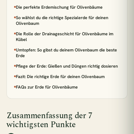
Die perfekte Erdemischung für Olivenbäume
BELIEBTE SUCHEN
So wählst du die richtige Spezialerde für deinen
Monstera
Pflegeleicht
Wenig Licht
Olivenbaum
Hängepflanzen
Calathea
Luftreinigend
Die Rolle der Drainageschicht für Olivenbäume im
Kübel
Bogenhanf
Große Pflanzen
Umtopfen: So gibst du deinem Olivenbaum die beste
Erde
KATEGORIEN
Pflege der Erde: Gießen und Düngen richtig dosieren
Alle Zimmerpflanzen
Schlafzimmer
Fazit: Die richtige Erde für deinen Olivenbaum
Wohnzimmer
Badezimmer
Kinderzimmer
FAQs zur Erde für Olivenbäume
Küche
Büro
Pflanzen für wenig Licht
Zimmerpflanzen für Schatten
Zusammenfassung der 7
Pflanzen für dunkle Räume
wichtigsten Punkte
Pflanzen für Halbschatten