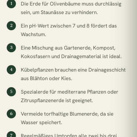
Pflanzen für direkte Sonne
Die Erde für Olivenbäume muss durchlässig
sein, um Staunässe zu verhindern.
Zimmerpflanzen Südfenster
Pflegeleichte Pflanzen
Ein pH-Wert zwischen 7 und 8 fördert das
BELIEBT GERADE
Wachstum.
€33,90
2x Kokodama Pilea Peperomiodes - 20cm
Eine Mischung aus Gartenerde, Kompost,
Kokosfasern und Drainagematerial ist ideal.
€47,90
2x Pilea Peperomioides + 2x Begonia Maculata - 4 Stück - 20cm
Kübelpflanzen brauchen eine Drainageschicht
aus Blähton oder Kies.
€22,90
Adiantum Fritz Luthi
Spezialerde für mediterrane Pflanzen oder
Zitruspflanzenerde ist geeignet.
€31,90
Aglaomorpha Coronans
Vermeide torfhaltige Blumenerde, da sie
Wasser speichert.
1 Pflanze = 1 m² Regenwald
Regelmäßiges Umtopfen alle zwei bis drei