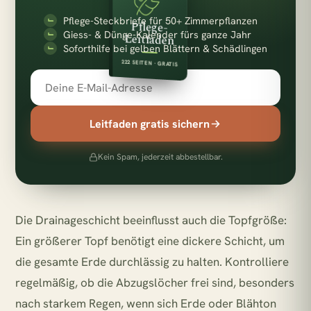
Pflege-Steckbriefe für 50+ Zimmerpflanzen
Pflege-
Giess- & Dünge-Kalender fürs ganze Jahr
Leitfaden
Soforthilfe bei gelben Blättern & Schädlingen
222 SEITEN · GRATIS
Leitfaden gratis sichern
Kein Spam, jederzeit abbestellbar.
Die Drainageschicht beeinflusst auch die Topfgröße:
Ein größerer Topf benötigt eine dickere Schicht, um
die gesamte Erde durchlässig zu halten. Kontrolliere
regelmäßig, ob die Abzugslöcher frei sind, besonders
nach starkem Regen, wenn sich Erde oder Blähton