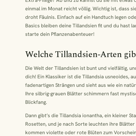
Extra-Pflege? Ab und zu kannst du sie mit etwas
einmal im Monat reicht völlig. Wichtig ist, dass
droht Fäulnis. Einfach auf ein Handtuch legen od
Basics bleiben deine Tillandsien fit und du hast l
starte dein Pflanzenabenteuer!
Welche Tillandsien-Arten gibt
Die Welt der Tillandsien ist bunt und vielfältig, u
dich! Ein Klassiker ist die Tillandsia usneoides, 
fadenartigen Strängen und sieht aus wie ein natü
Ihre silbrig-grauen Blätter schimmern fast mystisc
Blickfang.
Dann gibt’s die Tillandsia ionantha, ein kleiner 
Rosetten, und je nach Sorte leuchten ihre Blätter
kommen violette oder rote Blüten zum Vorschein, 