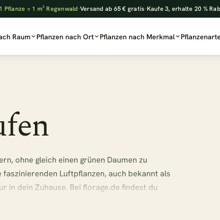
1 Pflanze = 1 m² Regenwald
·
Versand ab 65 € gratis
·
Kaufe 3, erhalte 20 % Ra
nach Raum
Pflanzen nach Ort
Pflanzen nach Merkmal
Pflanzenart
ufen
rn, ohne gleich einen grünen Daumen zu
e faszinierenden Luftpflanzen, auch bekannt als
r in dein Zuhause. Bei florage.de findest du
n, die ohne Erde auskommen und jeden Raum
 und hol dir jetzt deine neuen Lieblingspflanzen!