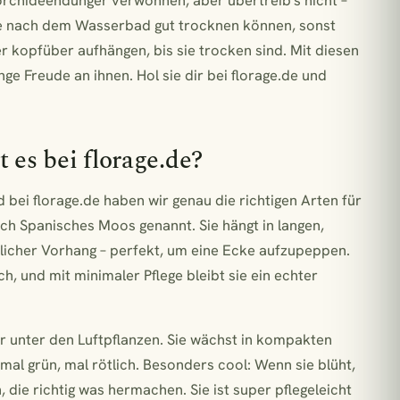
 orchideendünger verwöhnen, aber übertreib’s nicht –
 sie nach dem Wasserbad gut trocknen können, sonst
er kopfüber aufhängen, bis sie trocken sind. Mit diesen
ange Freude an ihnen. Hol sie dir bei florage.de und
 es bei florage.de?
nd bei florage.de haben wir genau die richtigen Arten für
auch Spanisches Moos genannt. Sie hängt in langen,
rlicher Vorhang – perfekt, um eine Ecke aufzupeppen.
h, und mit minimaler Pflege bleibt sie ein echter
Star unter den Luftpflanzen. Sie wächst in kompakten
 mal grün, mal rötlich. Besonders cool: Wenn sie blüht,
die richtig was hermachen. Sie ist super pflegeleicht