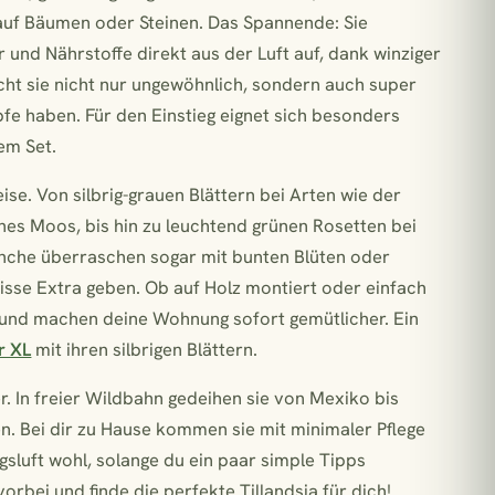
 auf Bäumen oder Steinen. Das Spannende: Sie
und Nährstoffe direkt aus der Luft auf, dank winziger
t sie nicht nur ungewöhnlich, sondern auch super
öpfe haben. Für den Einstieg eignet sich besonders
em Set.
ise. Von silbrig-grauen Blättern bei Arten wie der
hes Moos, bis hin zu leuchtend grünen Rosetten bei
. Manche überraschen sogar mit bunten Blüten oder
sse Extra geben. Ob auf Holz montiert oder einfach
in und machen deine Wohnung sofort gemütlicher. Ein
r XL
mit ihren silbrigen Blättern.
. In freier Wildbahn gedeihen sie von Mexiko bis
n. Bei dir zu Hause kommen sie mit minimaler Pflege
gsluft wohl, solange du ein paar simple Tipps
orbei und finde die perfekte Tillandsia für dich!