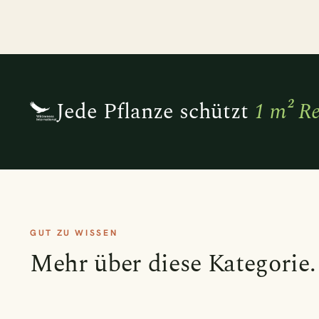
2x Ko
2x Pil
Jede Pflanze schützt
1 m² R
Adiant
Aglao
navigieren
↑
↓
GUT ZU WISSEN
Mehr über diese Kategorie.