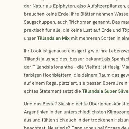
der Natur als Epiphyten, also Aufsitzerpflanzen,
brauchen keine Erde! Ihre Blätter nehmen Wasser 
Saugschuppen, auch Trichomen genannt. Das mach
praktisch für alle, die keine Lust auf Erde und T
unser
Tillandsien Mix
mit mehreren Sorten in ein
Ihr Look ist genauso einzigartig wie ihre Lebenswe
Tillandsia usneoides, besser bekannt als Spanisc
der Tillandsia ionantha – die Vielfalt ist riesig
farbigen Hochblättern, die deinem Raum das gewi
auf einem Regal platziert, sie passen überall re
echtes Statement setzt die
Tillandsia Super Silve
Und das Beste? Sie sind echte Überlebenskünstler
Argentinien in den unterschiedlichsten Klimazone
aus und fühlen sich auch in der trockenen Heizun
beachtest. Neugierig? Dann schau bei florage.de v