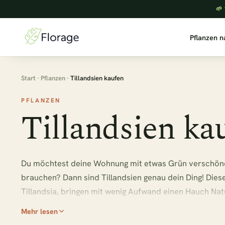
🌱 
Pflanzen 
Start
·
Pflanzen
·
Tillandsien kaufen
PFLANZEN
Tillandsien ka
Du möchtest deine Wohnung mit etwas Grün verschöne
brauchen? Dann sind Tillandsien genau dein Ding! Dies
Tillandsia, bringen mit wenig Aufwand einen Hauch Natu
eine tolle Auswahl dieser pflegeleichten Schönheite
Mehr lesen
aufwerten. Lass dich von ihrer Vielseitigkeit begeistern