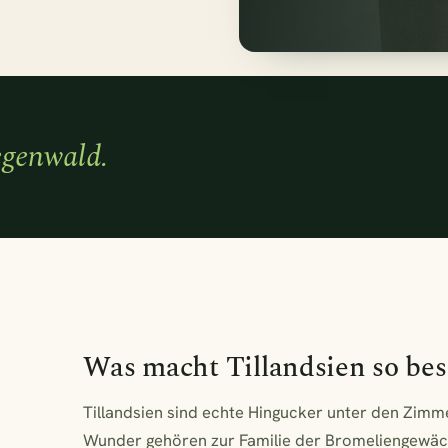
kodama Pilea Peperomiodes - 20cm
ea Peperomioides + 2x Begonia Maculata - 4 Stück - 20cm
egenwald.
um Fritz Luthi
morpha Coronans
öffnen
schließen
1 Pfla
↵
esc
Was macht Tillandsien so be
Tillandsien sind echte Hingucker unter den Zimm
Wunder gehören zur Familie der Bromeliengewäc