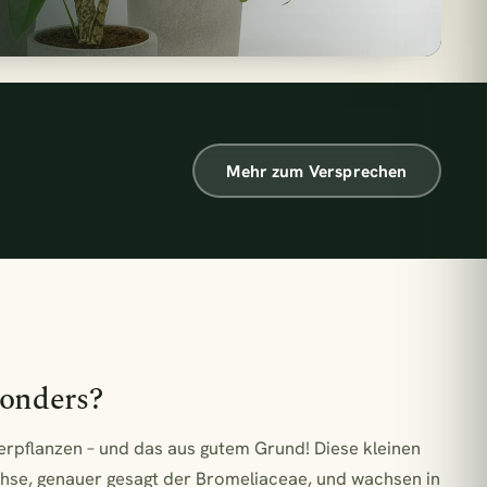
€33,90
€47,90
€22,90
Mehr zum Versprechen
€31,90
nze = 1 m² Regenwald
sonders?
erpflanzen – und das aus gutem Grund! Diese kleinen
hse, genauer gesagt der Bromeliaceae, und wachsen in