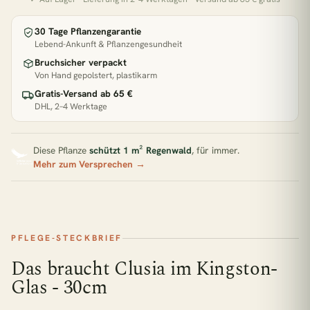
Pflanzen für direkte Sonne
30 Tage Pflanzengarantie
Lebend-Ankunft & Pflanzengesundheit
Zimmerpflanzen Südfenster
Pflegeleichte Pflanzen
Bruchsicher verpackt
Von Hand gepolstert, plastikarm
BELIEBT GERADE
Gratis-Versand ab 65 €
DHL, 2–4 Werktage
€33,90
2x Kokodama Pilea Peperomiodes - 20cm
Diese Pflanze
schützt 1 m² Regenwald
, für immer.
Mehr zum Versprechen →
€47,90
2x Pilea Peperomioides + 2x Begonia Maculata - 4 Stück - 20cm
€22,90
Adiantum Fritz Luthi
PFLEGE-STECKBRIEF
Das braucht Clusia im Kingston-
€31,90
Aglaomorpha Coronans
Glas - 30cm