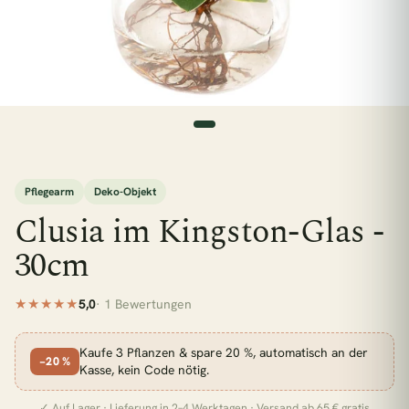
esc
BELIEBTE SUCHEN
Monstera
Pflegeleicht
Wenig Licht
Hängepflanzen
Calathea
Luftreinigend
Bogenhanf
Große Pflanzen
Pflegearm
Deko-Objekt
KATEGORIEN
Clusia im Kingston-Glas -
Alle Zimmerpflanzen
Schlafzimmer
30cm
Wohnzimmer
Badezimmer
Kinderzimmer
★★★★★
5,0
· 1 Bewertungen
Küche
Büro
Pflanzen für wenig Licht
Zimmerpflanzen für Schatten
Kaufe 3 Pflanzen & spare 20 %, automatisch an der
−20 %
Kasse, kein Code nötig.
Pflanzen für dunkle Räume
Pflanzen für Halbschatten
✓ Auf Lager · Lieferung in 2–4 Werktagen · Versand ab 65 € gratis