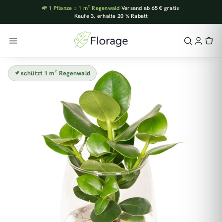
🌱 1 Pflanze = 1 m² Regenwald
·
Versand ab 65 € gratis
·
Kaufe 3, erhalte 20 % Rabatt
schützt 1 m² Regenwald