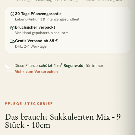
Pflanzen für Halbschatten
30 Tage Pflanzengarantie
Pflanzen für direkte Sonne
Lebend-Ankunft & Pflanzengesundheit
Zimmerpflanzen Südfenster
Pflegeleichte Pflanzen
Bruchsicher verpackt
Von Hand gepolstert, plastikarm
Gratis-Versand ab 65 €
BELIEBT GERADE
DHL, 2–4 Werktage
€33,90
2x Kokodama Pilea Peperomiodes - 20cm
Diese Pflanze
schützt 1 m² Regenwald
, für immer.
Mehr zum Versprechen →
€47,90
2x Pilea Peperomioides + 2x Begonia Maculata - 4 Stück - 20cm
€22,90
Adiantum Fritz Luthi
PFLEGE-STECKBRIEF
Das braucht Sukkulenten Mix - 9
Stück - 10cm
€31,90
Aglaomorpha Coronans