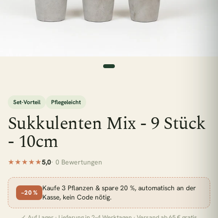
esc
BELIEBTE SUCHEN
Monstera
Pflegeleicht
Wenig Licht
Hängepflanzen
Calathea
Luftreinigend
Bogenhanf
Große Pflanzen
Set-Vorteil
Pflegeleicht
Sukkulenten Mix - 9 Stück
KATEGORIEN
- 10cm
Alle Zimmerpflanzen
Schlafzimmer
Wohnzimmer
Badezimmer
Kinderzimmer
★★★★★
5,0
· 0 Bewertungen
Küche
Büro
Pflanzen für wenig Licht
Zimmerpflanzen für Schatten
Kaufe 3 Pflanzen & spare 20 %, automatisch an der
−20 %
Kasse, kein Code nötig.
Pflanzen für dunkle Räume
✓ Auf Lager · Lieferung in 2–4 Werktagen · Versand ab 65 € gratis