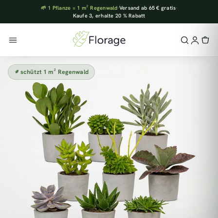
🌱 1 Pflanze = 1 m² Regenwald
·
Versand ab 65 € gratis
·
Kaufe 3, erhalte 20 % Rabatt
schützt 1 m² Regenwald