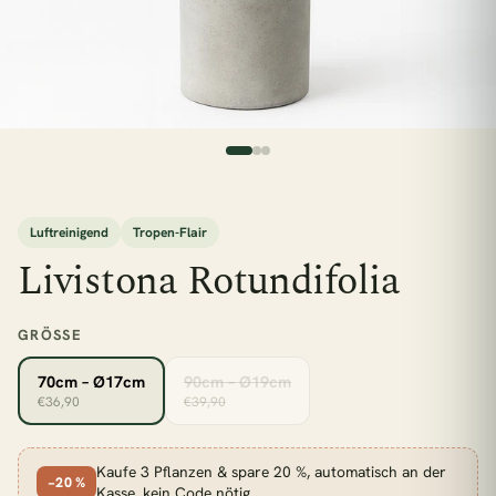
Luftreinigend
Tropen-Flair
Livistona Rotundifolia
GRÖSSE
70cm – Ø17cm
90cm – Ø19cm
€36,90
€39,90
esc
Kaufe 3 Pflanzen & spare 20 %, automatisch an der
−20 %
Kasse, kein Code nötig.