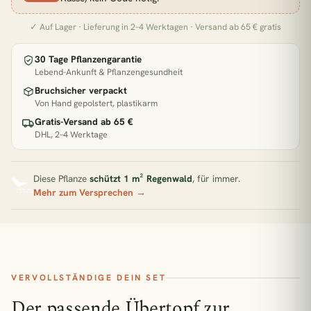
BELIEBTE SUCHEN
✓ Auf Lager · Lieferung in 2–4 Werktagen · Versand ab 65 € gratis
Monstera
Pflegeleicht
Wenig Licht
Hängepflanzen
Calathea
Luftreinigend
30 Tage Pflanzengarantie
Lebend-Ankunft & Pflanzengesundheit
Bogenhanf
Große Pflanzen
Bruchsicher verpackt
Von Hand gepolstert, plastikarm
KATEGORIEN
Gratis-Versand ab 65 €
DHL, 2–4 Werktage
Alle Zimmerpflanzen
Schlafzimmer
Wohnzimmer
Badezimmer
Kinderzimmer
Diese Pflanze
schützt 1 m² Regenwald
, für immer.
Küche
Büro
Pflanzen für wenig Licht
Mehr zum Versprechen →
Zimmerpflanzen für Schatten
Pflanzen für dunkle Räume
Pflanzen für Halbschatten
VERVOLLSTÄNDIGE DEIN SET
Pflanzen für direkte Sonne
Der passende Übertopf zur