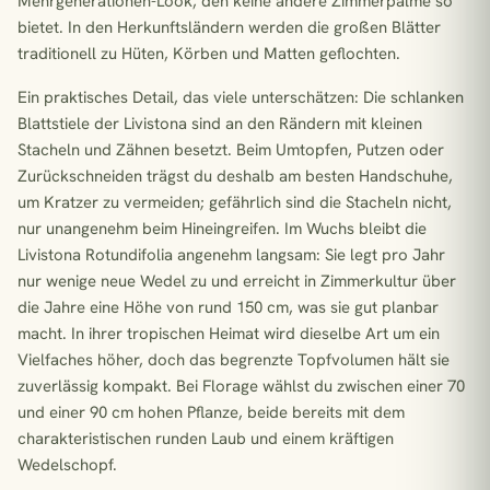
Mehrgenerationen-Look, den keine andere Zimmerpalme so
bietet. In den Herkunftsländern werden die großen Blätter
traditionell zu Hüten, Körben und Matten geflochten.
Ein praktisches Detail, das viele unterschätzen: Die schlanken
Blattstiele der Livistona sind an den Rändern mit kleinen
Stacheln und Zähnen besetzt. Beim Umtopfen, Putzen oder
Zurückschneiden trägst du deshalb am besten Handschuhe,
um Kratzer zu vermeiden; gefährlich sind die Stacheln nicht,
nur unangenehm beim Hineingreifen. Im Wuchs bleibt die
Livistona Rotundifolia angenehm langsam: Sie legt pro Jahr
nur wenige neue Wedel zu und erreicht in Zimmerkultur über
die Jahre eine Höhe von rund 150 cm, was sie gut planbar
macht. In ihrer tropischen Heimat wird dieselbe Art um ein
Vielfaches höher, doch das begrenzte Topfvolumen hält sie
zuverlässig kompakt. Bei Florage wählst du zwischen einer 70
und einer 90 cm hohen Pflanze, beide bereits mit dem
charakteristischen runden Laub und einem kräftigen
Wedelschopf.