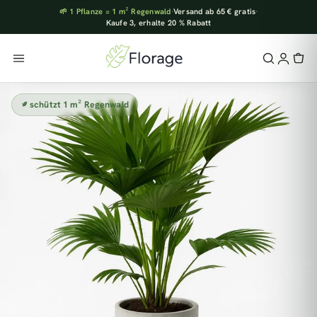
🌱 1 Pflanze = 1 m² Regenwald
·
Versand ab 65 € gratis
·
Kaufe 3, erhalte 20 % Rabatt
schützt 1 m² Regenwald