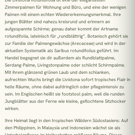
Die Livistona Rotundifolia ist eine der elegantesten
Zimmerpalmen für Wohnung und Büro, und eine der wenigen
Palmen mit einem echten Wiedererkennungsmerkmal. Ihre
jungen Blätter sind nahezu kreisrund und erinnern an
aufgespannte Schirme; genau daher kommt der Artname
rotundifolia, lateinisch für „rundblättrig”. Botanisch gehört sie
zur Familie der Palmengewächse (Arecaceae) und wird in der
aktuellen Systematik als Saribus rotundifolius geführt. Im
Handel begegnet sie dir außerdem als Rundblattpalme,
Serdang-Palme, Livingstonpalme oder schlicht Schirmpalme.
Mit ihrem glänzend grünen Laub und dem schlanken,
aufrechten Wuchs bringt die Livistona sofort tropisches Flair in
helle Räume, ohne dabei aufdringlich oder pflegeintensiv zu
sein. Im Englischen heißt sie footstool palm, weil die runden
Jungblätter aus der Ferne wie kleine, geflochtene Sitzhocker
wirken.
Ihre Heimat liegt in den tropischen Wäldern Südostasiens: Auf
den Philippinen, in Malaysia und Indonesien wächst sie als