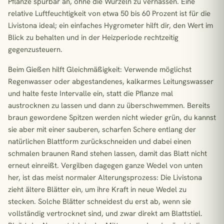
Pflanze spürbar an, ohne die Wurzeln zu vernässen. Eine
relative Luftfeuchtigkeit von etwa 50 bis 60 Prozent ist für die
Livistona ideal; ein einfaches Hygrometer hilft dir, den Wert im
Blick zu behalten und in der Heizperiode rechtzeitig
gegenzusteuern.
Beim Gießen hilft Gleichmäßigkeit: Verwende möglichst
Regenwasser oder abgestandenes, kalkarmes Leitungswasser
und halte feste Intervalle ein, statt die Pflanze mal
austrocknen zu lassen und dann zu überschwemmen. Bereits
braun gewordene Spitzen werden nicht wieder grün, du kannst
sie aber mit einer sauberen, scharfen Schere entlang der
natürlichen Blattform zurückschneiden und dabei einen
schmalen braunen Rand stehen lassen, damit das Blatt nicht
erneut einreißt. Vergilben dagegen ganze Wedel von unten
her, ist das meist normaler Alterungsprozess: Die Livistona
zieht ältere Blätter ein, um ihre Kraft in neue Wedel zu
stecken. Solche Blätter schneidest du erst ab, wenn sie
vollständig vertrocknet sind, und zwar direkt am Blattstiel.