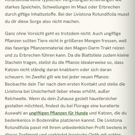
starkes Speicheln, Schwellungen im Maul oder Erbrechen
durch giftige Inhaltsstoffe. Bei der Livistona Rotundifolia musst
du dir diese Sorge also nicht machen.
Ganz ohne Vorsicht geht es trotzdem nicht: Auch ungiftige
Pflanzen sollten Tiere nicht in größeren Mengen fressen, weil
das faserige Pflanzenmaterial den Magen-Darm-Trakt reizen
und zu Erbrechen führen kann. Da die Blattstiele zudem kleine
Stacheln tragen, stellst du die Pflanze idealerweise so, dass
Katzen nicht ständig daran knabbern oder sich daran
scheuern. Im Zweifel gilt wie bei jeder neuen Pflanze:
Beobachte dein Tier nach dem ersten Kontakt und stelle die
Livistona bei Unsicherheit lieber etwas erhöht, außer
Reichweite. Wenn du dein Zuhause gezielt haustiersicher
gestalten möchtest, findest du bei Florage eine kuratierte
Auswahl an
ungiftigen Pflanzen für Hunde
und Katzen, die du
bedenkenlos in Bodennähe platzieren kannst. Die Livistona
Rotundifolia passt mit ihrem unbedenklichen Profil bestens in
dieses Sortiment und verbindet tropische Optik mit echter