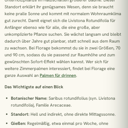
Unterholzpflanze im Halbschatten größerer Bäume. Dieser
Standort erklärt ihr genügsames Wesen, denn sie braucht
keine pralle Sonne und kommt mit normalem Wohnraumklima
gut zurecht. Damit eignet sich die Livistona Rotundifolia für
Anfänger ebenso wie für alle, die eine große, aber
unkomplizierte Pflanze suchen. Sie wächst langsam und bleibt
dadurch über Jahre gut planbar, statt schnell aus dem Raum
zu wachsen. Bei Florage bekommst du sie in zwei Größen, 70
und 90 cm, sodass du sie passend zur Raumhöhe und zum
gewünschten Sofort-Effekt wählen kannst. Wer sich für
weitere Zimmerpalmen interessiert, findet bei Florage eine
ganze Auswahl an
Palmen für drinnen
.
Das Wichtigste auf einen Blick
Botanischer Name:
Saribus rotundifolius (syn. Livistona
rotundifolia), Familie Arecaceae.
Standort:
Hell und indirekt, ohne direkte Mittagssonne.
Gießen:
Regelmäßig, etwa einmal pro Woche, ohne