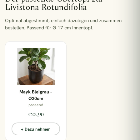
Livistona Rotundifolia
Zimmerpflanzen Südfenster
Pflegeleichte Pflanzen
BELIEBT GERADE
Optimal abgestimmt, einfach dazulegen und zusammen
bestellen.
Passend für Ø 17 cm Innentopf.
€33,90
2x Kokodama Pilea Peperomiodes - 20cm
€47,90
2x Pilea Peperomioides + 2x Begonia Maculata - 4 Stück - 20cm
€22,90
Adiantum Fritz Luthi
Mayk Bleigrau –
Ø20cm
€31,90
Aglaomorpha Coronans
passend
€23,90
1 Pflanze = 1 m² Regenwald
+ Dazu nehmen