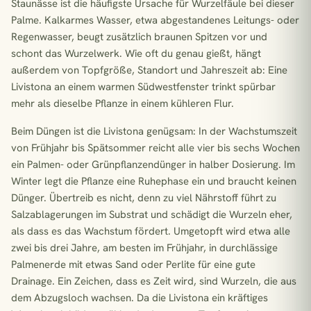
Staunässe ist die häufigste Ursache für Wurzelfäule bei dieser
Palme. Kalkarmes Wasser, etwa abgestandenes Leitungs- oder
Regenwasser, beugt zusätzlich braunen Spitzen vor und
schont das Wurzelwerk. Wie oft du genau gießt, hängt
außerdem von Topfgröße, Standort und Jahreszeit ab: Eine
Livistona an einem warmen Südwestfenster trinkt spürbar
mehr als dieselbe Pflanze in einem kühleren Flur.
Beim Düngen ist die Livistona genügsam: In der Wachstumszeit
von Frühjahr bis Spätsommer reicht alle vier bis sechs Wochen
ein Palmen- oder Grünpflanzendünger in halber Dosierung. Im
Winter legt die Pflanze eine Ruhephase ein und braucht keinen
Dünger. Übertreib es nicht, denn zu viel Nährstoff führt zu
Salzablagerungen im Substrat und schädigt die Wurzeln eher,
als dass es das Wachstum fördert. Umgetopft wird etwa alle
zwei bis drei Jahre, am besten im Frühjahr, in durchlässige
Palmenerde mit etwas Sand oder Perlite für eine gute
Drainage. Ein Zeichen, dass es Zeit wird, sind Wurzeln, die aus
dem Abzugsloch wachsen. Da die Livistona ein kräftiges