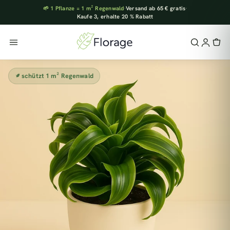
🌱 1 Pflanze = 1 m² Regenwald
·
Versand ab 65 € gratis
·
Kaufe 3, erhalte 20 % Rabatt
schützt 1 m² Regenwald