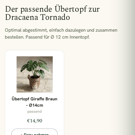
1 Pflanze = 1 m² Regenwald
Der passende Übertopf zur
Dracaena Tornado
Optimal abgestimmt, einfach dazulegen und zusammen
bestellen.
Passend für Ø 12 cm Innentopf.
Übertopf Giraffe Braun
– Ø14cm
passend
€14,90
+ Dazu nehmen