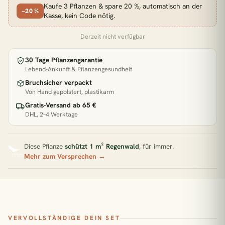
Kaufe 3 Pflanzen & spare 20 %, automatisch an der
Pflanzen für direkte Sonne
−20 %
Kasse, kein Code nötig.
Zimmerpflanzen Südfenster
Pflegeleichte Pflanzen
Derzeit nicht verfügbar
BELIEBT GERADE
30 Tage Pflanzengarantie
Lebend-Ankunft & Pflanzengesundheit
€33,90
2x Kokodama Pilea Peperomiodes - 20cm
Bruchsicher verpackt
Von Hand gepolstert, plastikarm
Gratis-Versand ab 65 €
DHL, 2–4 Werktage
€47,90
2x Pilea Peperomioides + 2x Begonia Maculata - 4 Stück - 20cm
Diese Pflanze
schützt 1 m² Regenwald
, für immer.
€22,90
Adiantum Fritz Luthi
Mehr zum Versprechen →
€31,90
Aglaomorpha Coronans
VERVOLLSTÄNDIGE DEIN SET