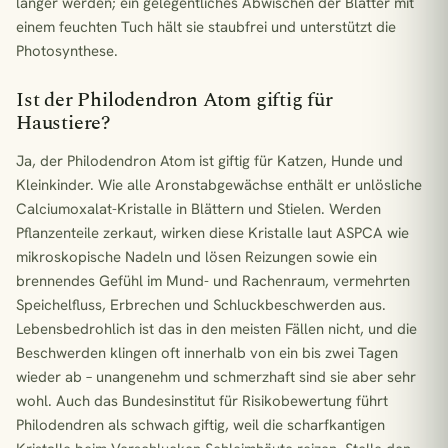
länger werden; ein gelegentliches Abwischen der Blätter mit
einem feuchten Tuch hält sie staubfrei und unterstützt die
Photosynthese.
Ist der Philodendron Atom giftig für
Haustiere?
Ja, der Philodendron Atom ist giftig für Katzen, Hunde und
Kleinkinder. Wie alle Aronstabgewächse enthält er unlösliche
Calciumoxalat-Kristalle in Blättern und Stielen. Werden
Pflanzenteile zerkaut, wirken diese Kristalle laut ASPCA wie
mikroskopische Nadeln und lösen Reizungen sowie ein
brennendes Gefühl im Mund- und Rachenraum, vermehrten
Speichelfluss, Erbrechen und Schluckbeschwerden aus.
Lebensbedrohlich ist das in den meisten Fällen nicht, und die
Beschwerden klingen oft innerhalb von ein bis zwei Tagen
wieder ab – unangenehm und schmerzhaft sind sie aber sehr
wohl. Auch das Bundesinstitut für Risikobewertung führt
Philodendren als schwach giftig, weil die scharfkantigen