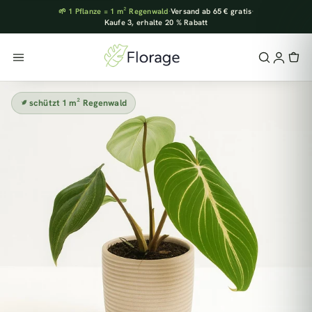
🌱 1 Pflanze = 1 m² Regenwald
·
Versand ab 65 € gratis
·
Kaufe 3, erhalte 20 % Rabatt
schützt 1 m² Regenwald