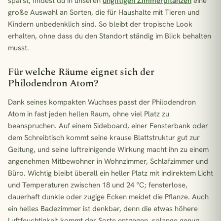
sparst, findest du in unseren
ungiftigen Zimmerpflanzen
eine
große Auswahl an Sorten, die für Haushalte mit Tieren und
Kindern unbedenklich sind. So bleibt der tropische Look
erhalten, ohne dass du den Standort ständig im Blick behalten
musst.
Für welche Räume eignet sich der
Philodendron Atom?
Dank seines kompakten Wuchses passt der Philodendron
Atom in fast jeden hellen Raum, ohne viel Platz zu
beanspruchen. Auf einem Sideboard, einer Fensterbank oder
dem Schreibtisch kommt seine krause Blattstruktur gut zur
Geltung, und seine luftreinigende Wirkung macht ihn zu einem
angenehmen Mitbewohner in Wohnzimmer, Schlafzimmer und
Büro. Wichtig bleibt überall ein heller Platz mit indirektem Licht
und Temperaturen zwischen 18 und 24 °C; fensterlose,
dauerhaft dunkle oder zugige Ecken meidet die Pflanze. Auch
ein helles Badezimmer ist denkbar, denn die etwas höhere
Luftfeuchtigkeit kommt der Sorte entgegen, solange genug