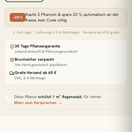
BELIEBTE SUCHEN
Monstera
Pflegeleicht
Wenig Licht
Kaufe 3 Pflanzen & spare 20 %, automatisch an der
−20 %
Kasse, kein Code nötig.
Hängepflanzen
Calathea
Luftreinigend
✓ Auf Lager · Lieferung in 2–4 Werktagen · Versand ab 65 € gratis
Bogenhanf
Große Pflanzen
30 Tage Pflanzengarantie
KATEGORIEN
Lebend-Ankunft & Pflanzengesundheit
Bruchsicher verpackt
Alle Zimmerpflanzen
Schlafzimmer
Von Hand gepolstert, plastikarm
Wohnzimmer
Badezimmer
Kinderzimmer
Gratis-Versand ab 65 €
DHL, 2–4 Werktage
Küche
Büro
Pflanzen für wenig Licht
Zimmerpflanzen für Schatten
Diese Pflanze
schützt 1 m² Regenwald
, für immer.
Mehr zum Versprechen →
Pflanzen für dunkle Räume
Pflanzen für Halbschatten
Pflanzen für direkte Sonne