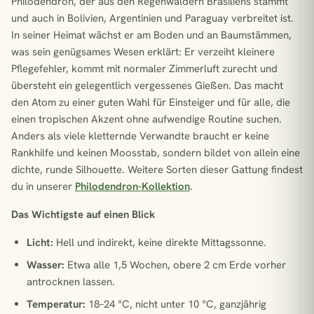
Philodendron, der aus den Regenwäldern Brasiliens stammt
und auch in Bolivien, Argentinien und Paraguay verbreitet ist.
In seiner Heimat wächst er am Boden und an Baumstämmen,
was sein genügsames Wesen erklärt: Er verzeiht kleinere
Pflegefehler, kommt mit normaler Zimmerluft zurecht und
übersteht ein gelegentlich vergessenes Gießen. Das macht
den Atom zu einer guten Wahl für Einsteiger und für alle, die
einen tropischen Akzent ohne aufwendige Routine suchen.
Anders als viele kletternde Verwandte braucht er keine
Rankhilfe und keinen Moosstab, sondern bildet von allein eine
dichte, runde Silhouette. Weitere Sorten dieser Gattung findest
du in unserer
Philodendron-Kollektion
.
Das Wichtigste auf einen Blick
Licht:
Hell und indirekt, keine direkte Mittagssonne.
Wasser:
Etwa alle 1,5 Wochen, obere 2 cm Erde vorher
antrocknen lassen.
Temperatur:
18–24 °C, nicht unter 10 °C, ganzjährig