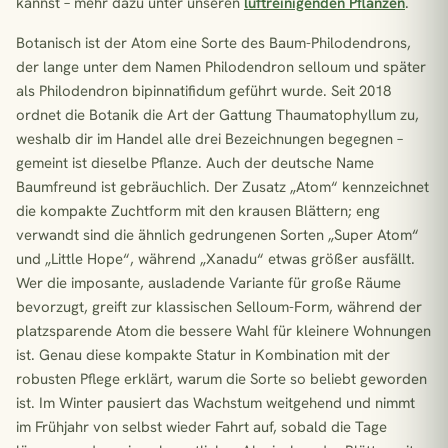
kannst – mehr dazu unter unseren
luftreinigenden Pflanzen
.
Botanisch ist der Atom eine Sorte des Baum-Philodendrons,
der lange unter dem Namen Philodendron selloum und später
als Philodendron bipinnatifidum geführt wurde. Seit 2018
ordnet die Botanik die Art der Gattung Thaumatophyllum zu,
weshalb dir im Handel alle drei Bezeichnungen begegnen –
gemeint ist dieselbe Pflanze. Auch der deutsche Name
Baumfreund ist gebräuchlich. Der Zusatz „Atom“ kennzeichnet
die kompakte Zuchtform mit den krausen Blättern; eng
verwandt sind die ähnlich gedrungenen Sorten „Super Atom“
und „Little Hope“, während „Xanadu“ etwas größer ausfällt.
Wer die imposante, ausladende Variante für große Räume
bevorzugt, greift zur klassischen Selloum-Form, während der
platzsparende Atom die bessere Wahl für kleinere Wohnungen
ist. Genau diese kompakte Statur in Kombination mit der
robusten Pflege erklärt, warum die Sorte so beliebt geworden
ist. Im Winter pausiert das Wachstum weitgehend und nimmt
im Frühjahr von selbst wieder Fahrt auf, sobald die Tage