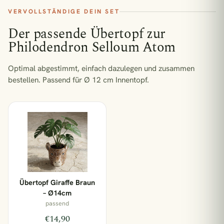
Zimmerpflanzen Südfenster
Pflegeleichte Pflanzen
VERVOLLSTÄNDIGE DEIN SET
Der passende Übertopf zur
BELIEBT GERADE
Philodendron Selloum Atom
€33,90
2x Kokodama Pilea Peperomiodes - 20cm
Optimal abgestimmt, einfach dazulegen und zusammen
bestellen.
Passend für Ø 12 cm Innentopf.
€47,90
2x Pilea Peperomioides + 2x Begonia Maculata - 4 Stück - 20cm
€22,90
Adiantum Fritz Luthi
€31,90
Aglaomorpha Coronans
Übertopf Giraffe Braun
– Ø14cm
passend
1 Pflanze = 1 m² Regenwald
€14,90